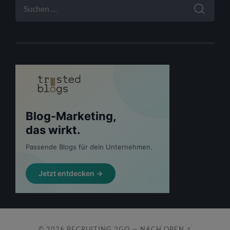
NACH:
© 2026
RECRUITING 2GO
—
NACH OBEN ↑