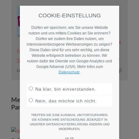
COOKIE-EINSTELLUNG
Dürfen wir speichern, wie Sie unsere Website
nutzen und uns mittels Cookies an Sie erinnern?
Dürfen wir zudem Ihre Daten nutzen, um
Hol Dir
Deinen Affiliate Link
interesserenbezogene Werbeanzeigen zu zeigen?
Diese Daten sind für uns sehr wichtig, um diese
für das Produkt „Innovative
Website erfolgreich betreiben zu können. Wir
Stellenanzeigen Mustertexte Recruiter“
nutzen dafür die Dienste von Google Analytics und
Google Adsense (USA). Mehr Infos zum
und
verdiene 8,71 Euro
pro Vermittlung!
Datenschutz
.
Na klar, bin einverstanden.
Mein sheetmusicplus.com Affiliate
Nein, das möchte ich nicht.
Partner Programm
TREFFEN SIE EINE AUSWAHL UM FORTZUFAHREN.
SIE KÖNNEN IHRE ENTSCHEIDUNG JEDERZEIT IN
UNSERER DATENSCHUTZERKLÄRUNG ÄNDERN UND
WIDERRUFEN.
HILFE