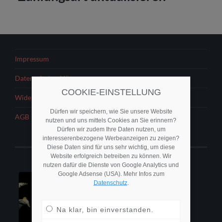
Impressum
Datenschutzerklärung
COOKIE-EINSTELLUNG
Widerrufsbelehrung
Dürfen wir speichern, wie Sie unsere Website
AGB
nutzen und uns mittels Cookies an Sie erinnern?
Dürfen wir zudem Ihre Daten nutzen, um
interesserenbezogene Werbeanzeigen zu zeigen?
Diese Daten sind für uns sehr wichtig, um diese
Website erfolgreich betreiben zu können. Wir
nutzen dafür die Dienste von Google Analytics und
Google Adsense (USA). Mehr Infos zum
Datenschutz
.
Na klar, bin einverstanden.