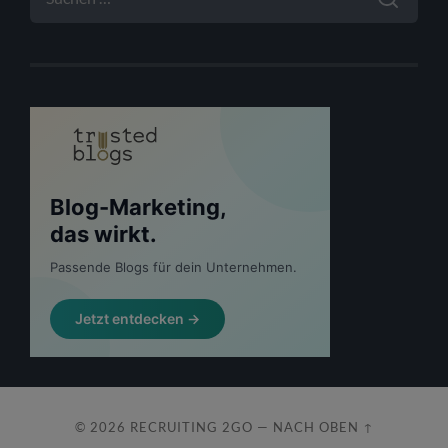
© 2026
RECRUITING 2GO
—
NACH OBEN ↑