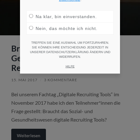
Na klar, bin einverstanden.
Nein, das möchte ich nicht.
TREFFEN SIE EINE AUSWAHL UM FORTZUFAHREN.
Braucht das Sozial- und
SIE KÖNNEN IHRE ENTSCHEIDUNG JEDERZEIT IN
UNSERER DATENSCHUTZERKLÄRUNG ÄNDERN UND
Gesundheitswesen digitale
WIDERRUFEN.
Recruiting Tools?
HILFE
15. MAI 2017
/
3 KOMMENTARE
Bei unserem Fachtag „Digitale Recruiting Tools“ im
November 2017 habe ich den Teilnehmer*innen die
Frage gestellt: Braucht das Sozial- und
Gesundheitswesen digitale Recruiting Tools?
Weiterlesen