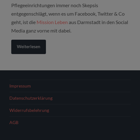
Pflegeeinrichtungen immer noch Skepsis
entgegenschlägt, wenn es um Facebook, Twitter & Co
geht, ist die
Mission Leben
aus Darmstadt in den Social
Media ganz vorne mit dabei.
Weiterlesen
Impressum
Datenschutzerklärung
Widerrufsbelehrung
AGB