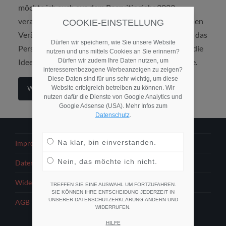
möchte ich euch aus dem Recruitingjahr 2023
verabschieden. Darin schreibe ich über die merklichen
COOKIE-EINSTELLUNG
Veränderungen in der Social Media-Landschaft, die das
Dürfen wir speichern, wie Sie unsere Website
Personalmarketing gerade durchrütteln. Und über die
nutzen und uns mittels Cookies an Sie erinnern?
Dürfen wir zudem Ihre Daten nutzen, um
Ideen für den Redaktionsplan, die ich daraus ableite.
interesserenbezogene Werbeanzeigen zu zeigen?
Diese Daten sind für uns sehr wichtig, um diese
Weiterlesen
Website erfolgreich betreiben zu können. Wir
nutzen dafür die Dienste von Google Analytics und
Google Adsense (USA). Mehr Infos zum
Datenschutz
.
Na klar, bin einverstanden.
Impressum
Nein, das möchte ich nicht.
Datenschutzerklärung
Widerrufsbelehrung
TREFFEN SIE EINE AUSWAHL UM FORTZUFAHREN.
SIE KÖNNEN IHRE ENTSCHEIDUNG JEDERZEIT IN
UNSERER DATENSCHUTZERKLÄRUNG ÄNDERN UND
AGB
WIDERRUFEN.
HILFE