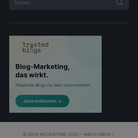
NACH:
© 2026
RECRUITING 2GO
—
NACH OBEN ↑