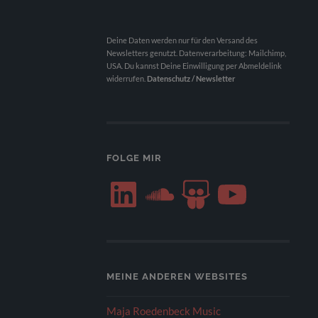
Deine Daten werden nur für den Versand des
Newsletters genutzt. Datenverarbeitung: Mailchimp,
USA. Du kannst Deine Einwilligung per Abmeldelink
widerrufen.
Datenschutz / Newsletter
FOLGE MIR
LinkedIn
SoundCloud
SlideShare
YouTube
MEINE ANDEREN WEBSITES
Maja Roedenbeck Music