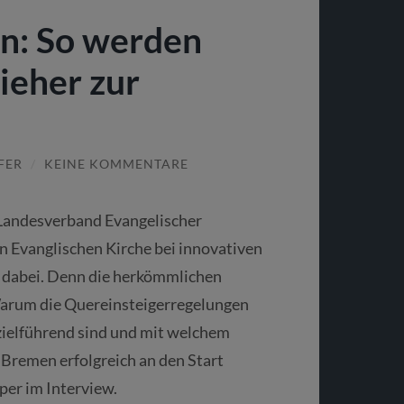
en: So werden
ieher zur
FER
/
KEINE KOMMENTARE
r Landesverband Evangelischer
n Evanglischen Kirche bei innovativen
 dabei. Denn die herkömmlichen
Warum die Quereinsteigerregelungen
zielführend sind und mit welchem
Bremen erfolgreich an den Start
per im Interview.