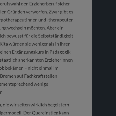
Berufswahl den Erzieherberuf sicher
llen Gründen verworfen. Zwar gibt es
rgotherapeutinnen und -therapeuten,
llung wechseln möchten. Aber ein
ich bewusst für die Selbstständigkeit
 Kita würden sie weniger als in ihren
 einen Ergänzungskurs in Pädagogik
staatlich anerkannten Erzieherinnen
Job bekämen – nicht einmal im
 Bremen auf Fachkraftstellen
d dementsprechend wenige
r.
 die wir selten wirklich begeistern
teigermodell. Der Quereinstieg kann