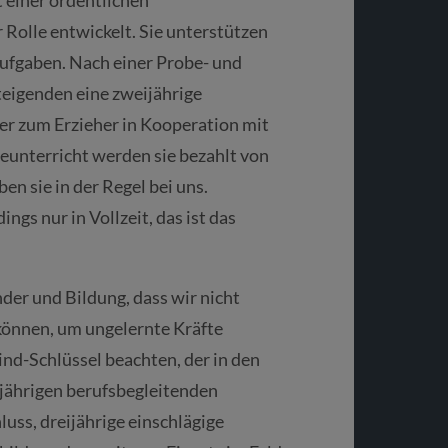
 einer ordentlichen
 Rolle entwickelt. Sie unterstützen
aufgaben. Nach einer Probe- und
teigenden eine zweijährige
er zum Erzieher in Kooperation mit
eunterricht werden sie bezahlt von
en sie in der Regel bei uns.
ngs nur in Vollzeit, das ist das
nder und Bildung, dass wir nicht
können, um ungelernte Kräfte
nd-Schlüssel beachten, der in den
ijährigen berufsbegleitenden
uss, dreijährige einschlägige