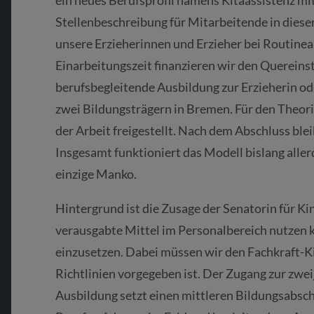
ein neues Berufsprofil namens Kitaassistenz mit
Stellenbeschreibung für Mitarbeitende in dieser
unsere Erzieherinnen und Erzieher bei Routine
Einarbeitungszeit finanzieren wir den Quereins
berufsbegleitende Ausbildung zur Erzieherin od
zwei Bildungsträgern in Bremen. Für den Theori
der Arbeit freigestellt. Nach dem Abschluss bleib
Insgesamt funktioniert das Modell bislang allerdi
einzige Manko.
Hintergrund ist die Zusage der Senatorin für Ki
verausgabte Mittel im Personalbereich nutzen 
einzusetzen. Dabei müssen wir den Fachkraft-Ki
Richtlinien vorgegeben ist. Der Zugang zur zwe
Ausbildung setzt einen mittleren Bildungsabschl