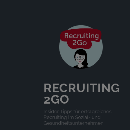
RECRUITING
2GO
Insider Tipps für erfolgreiches
Recruiting im Sozial- und
Gesundheitsunternehmen