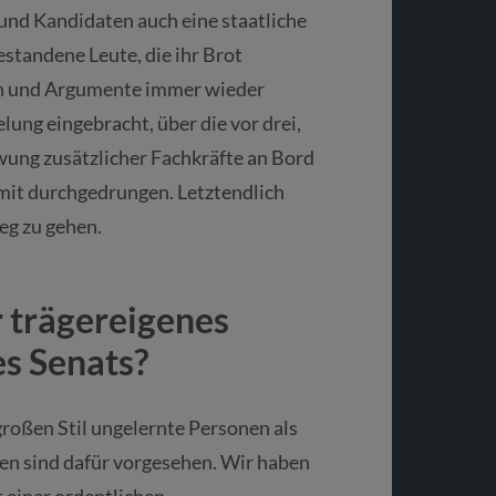
und Kandidaten auch eine staatliche
standene Leute, die ihr Brot
en und Argumente immer wieder
ung eingebracht, über die vor drei,
wung zusätzlicher Fachkräfte an Bord
amit durchgedrungen. Letztendlich
eg zu gehen.
r trägereigenes
s Senats?
großen Stil ungelernte Personen als
llen sind dafür vorgesehen. Wir haben