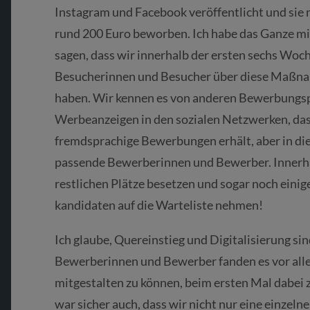
Instagram und Facebook veröffentlicht und sie 
rund 200 Euro beworben. Ich habe das Ganze mit
sagen, dass wir innerhalb der ersten sechs Woc
Besucherinnen und Besucher über diese Maßnah
haben. Wir kennen es von anderen Bewerbungs
Werbeanzeigen in den sozialen Netzwerken, dass
fremdsprachige Bewerbungen erhält, aber in di
passende Bewerberinnen und Bewerber. Innerha
restlichen Plätze besetzen und sogar noch einig
kandidaten auf die Warteliste nehmen!
Ich glaube, Quereinstieg und Digitalisierung s
Bewerberinnen und Bewerber fanden es vor all
mitgestalten zu können, beim ersten Mal dabei z
war sicher auch, dass wir nicht nur eine einzeln