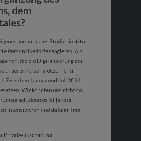
ms, dem
tales?
n eigenes kommunales Studieninstitut
erte Personalbedarfe reagieren. Als
uchen, die die Digitalisierung der
ive unserer Personaldezernentin
t. Zwischen Januar und Juli 2024
besetzen. Wir konnten uns nicht so
rumsprach, denn es ist ja total
n intensivieren und da kam Ilma
r Privatwirtschaft zur