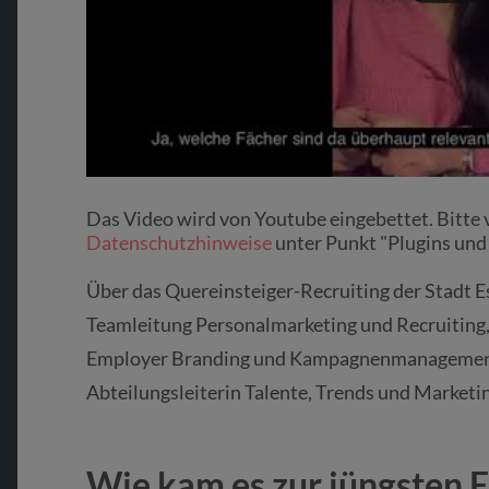
Das Video wird von Youtube eingebettet. Bitte 
Datenschutzhinweise
unter Punkt "Plugins und
Über das Quereinsteiger-Recruiting der Stadt Es
Teamleitung Personalmarketing und Recruiting, 
Employer Branding und Kampagnenmanagement,
Abteilungsleiterin Talente, Trends und Marketi
Wie kam es zur jüngsten 