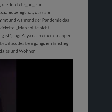
 die den Lehrgang zur
ales belegt hat, dass sie
ommt und während der Pandemie das
ickelte. „Man sollte nicht
ung ist“, sagt Asya nach einem knappen
Abschluss des Lehrgangs ein Einstieg
ziales und Wohnen.