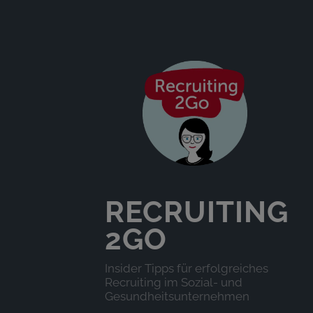
RECRUITING
2GO
Insider Tipps für erfolgreiches
Recruiting im Sozial- und
Gesundheitsunternehmen