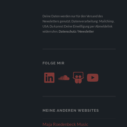
Deine Daten werden nur für den Versand des
Newsletters genutzt. Datenverarbeitung: Mailchimp,
USA. Du kannst Deine Einwilligung per Abmeldelink
widerrufen.
Datenschutz / Newsletter
FOLGE MIR
LinkedIn
SoundCloud
SlideShare
YouTube
MEINE ANDEREN WEBSITES
Maja Roedenbeck Music