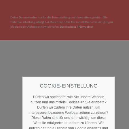
Deine Daten werden nur für die Bereitstellung des Newsletters genutzt. Die
Datenverarbeitung erfolgt bei Mailchimp, USA. Du kannst Deine Einwilligungen
jederzeit per Abmeldelink widerrufen.
Datenschutz / Newsletter
COOKIE-EINSTELLUNG
Dürfen wir speichern, wie Sie unsere Website
nutzen und uns mittels Cookies an Sie erinnern?
Dürfen wir zudem Ihre Daten nutzen, um
interesserenbezogene Werbeanzeigen zu zeigen?
Diese Daten sind für uns sehr wichtig, um diese
Website erfolgreich betreiben zu können. Wir
nutzen dafür die Dienste von Google Analytics und