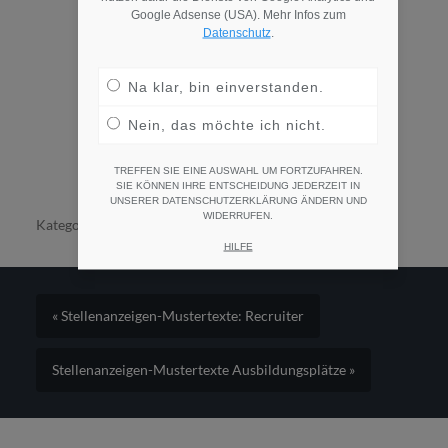
Google Adsense (USA). Mehr Infos zum
Datenschutz
.
Na klar, bin einverstanden.
Nein, das möchte ich nicht.
TREFFEN SIE EINE AUSWAHL UM FORTZUFAHREN.
SIE KÖNNEN IHRE ENTSCHEIDUNG JEDERZEIT IN
UNSERER DATENSCHUTZERKLÄRUNG ÄNDERN UND
WIDERRUFEN.
Kategorien:
Stellenanzeigen-Mustertexte
HILFE
« Stellenanzeigen-Mustertexte: Recruiter
Stellenanzeigen-Mustertexte Ausbildungsplätze »