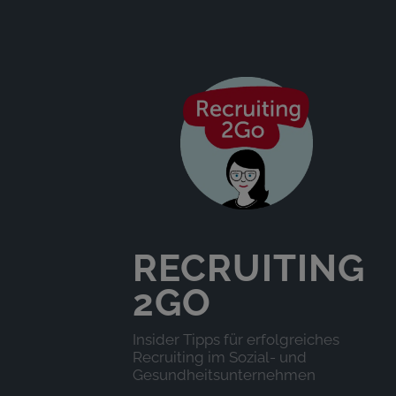
RECRUITING
2GO
Insider Tipps für erfolgreiches
Recruiting im Sozial- und
Gesundheitsunternehmen