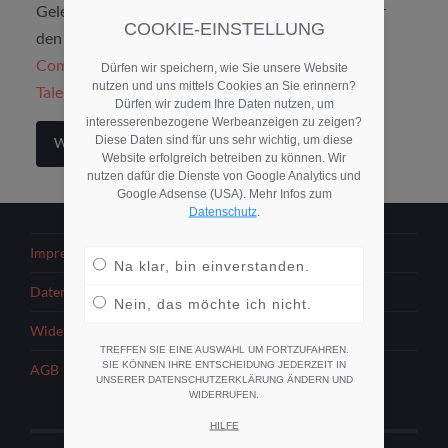
Gelegenheit, eine aktuelle Stellenausschreibung für
COOKIE-EINSTELLUNG
den Active Sourcing Award des
Instituts for
Competitive Recruiting
in Kooperation mit
Dürfen wir speichern, wie Sie unsere Website
nutzen und uns mittels Cookies an Sie erinnern?
Talentwunder
zur Verfügung zu stellen.
Dürfen wir zudem Ihre Daten nutzen, um
interesserenbezogene Werbeanzeigen zu zeigen?
Diese Daten sind für uns sehr wichtig, um diese
Weiterlesen
Website erfolgreich betreiben zu können. Wir
nutzen dafür die Dienste von Google Analytics und
Google Adsense (USA). Mehr Infos zum
Datenschutz
.
Impressum
Na klar, bin einverstanden.
Datenschutzerklärung
Nein, das möchte ich nicht.
Widerrufsbelehrung
TREFFEN SIE EINE AUSWAHL UM FORTZUFAHREN.
SIE KÖNNEN IHRE ENTSCHEIDUNG JEDERZEIT IN
AGB
UNSERER DATENSCHUTZERKLÄRUNG ÄNDERN UND
WIDERRUFEN.
HILFE