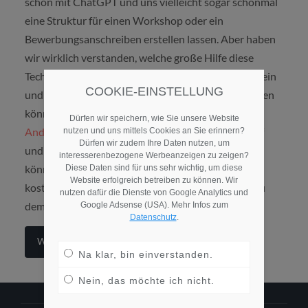
schon mit ChatGPT und uns vielleicht sogar schonmal
eine Struktur für einen Workshop oder ein
Bewerbungsanschreiben erstellen lassen. Aber haben
wir wirklich verstanden, welche große Hilfe diese
Technologie und andere KI-Tools im Arbeitsalltag sein
COOKIE-EINSTELLUNG
und welchen Wettbewerbsvorteil sie uns verschaffen
können? In diesem Interview räumt KI-Stratege
Dürfen wir speichern, wie Sie unsere Website
Andreas Rödenbeck
mit den größten Irrtümern auf
nutzen und uns mittels Cookies an Sie erinnern?
Dürfen wir zudem Ihre Daten nutzen, um
und stellt Anwendungsfälle im Recruiting vor. Live
interesserenbezogene Werbeanzeigen zu zeigen?
könnt ihr ihn übrigens am 11. Juni 2025 in einem
Diese Daten sind für uns sehr wichtig, um diese
Website erfolgreich betreiben zu können. Wir
kostenlosen
Webinar bei der Charismaschmiede
zu
nutzen dafür die Dienste von Google Analytics und
dem Thema hören.
Google Adsense (USA). Mehr Infos zum
Datenschutz
.
Weiterlesen
Na klar, bin einverstanden.
Nein, das möchte ich nicht.