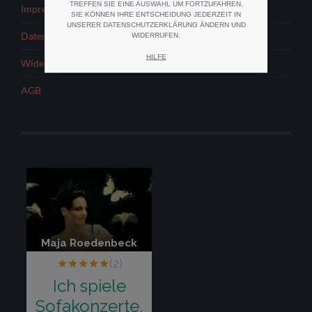
TREFFEN SIE EINE AUSWAHL UM FORTZUFAHREN.
Impressum
SIE KÖNNEN IHRE ENTSCHEIDUNG JEDERZEIT IN
UNSERER DATENSCHUTZERKLÄRUNG ÄNDERN UND
Datenschutzerklärung
WIDERRUFEN.
HILFE
Widerrufsbelehrung
AGB