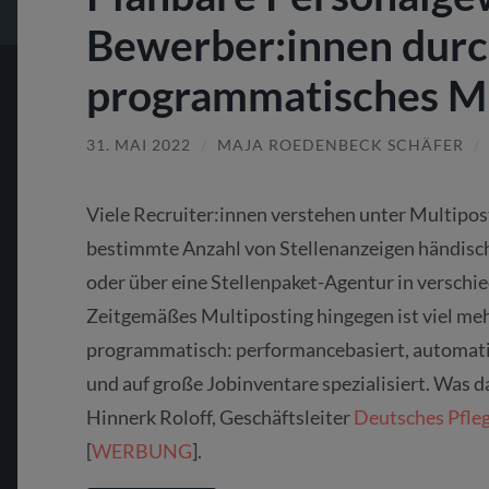
Bewerber:innen dur
programmatisches Mu
31. MAI 2022
/
MAJA ROEDENBECK SCHÄFER
/
Viele Recruiter:innen verstehen unter Multiposti
bestimmte Anzahl von Stellenanzeigen händisch
oder über eine Stellenpaket-Agentur in verschi
Zeitgemäßes Multiposting hingegen ist viel mehr
programmatisch: performancebasiert, automatisi
und auf große Jobinventare spezialisiert. Was da
Hinnerk Roloff, Geschäftsleiter
Deutsches Pfle
[
WERBUNG
].