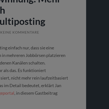
ch
ltiposting
KEINE KOMMENTARE
ng einfach nur, dass sie eine
 in mehreren Jobbörsen platzieren
edenen Kanälen schalten.
 als das. Es funktioniert
ert, nicht mehr rein laufzeitbasiert
s im Detail bedeutet, erklärt Jan
geportal
, in diesem Gastbeitrag