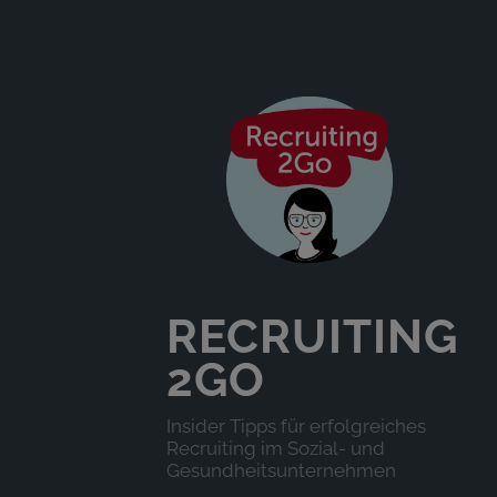
RECRUITING
2GO
Insider Tipps für erfolgreiches
Recruiting im Sozial- und
Gesundheitsunternehmen