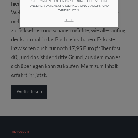
SIE KÖNNEN IHRE ENTSCHEIDUNG JEDERZEIT IN
hier befindet. Ursprünglich war es nur eine
UNSERER DATENSCHUTZERKLÄRUNG ÄNDERN UND
WIDERRUFEN.
Webseite zum Buch, aus der inzwischen sooo viel
HILFE
mehr geworden ist. Wer also zu den Wurzeln
zurückkehren und schauen möchte, wie alles anfing,
der kann mal in das Buch reinschauen. Es kostet
inzwischen auch nur noch 17,95 Euro (früher fast
40), und das ist der dritte Grund, aus dem man es
sich überlegen kann zu kaufen. Mehr zum Inhalt
erfahrt ihr jetzt.
Weiterlesen
Impressum