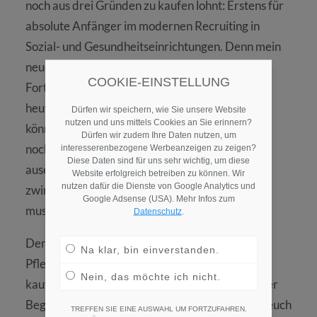
noch aus drei Gründen zu kaufen lohnt: Erstens für
absolute Anfänger im modernen Recruiting in
Sozial- und Gesundheitseinrichtungen. Denn mein
neues Buch „
Recruiting to go
“ ist eher auf
COOKIE-EINSTELLUNG
Fortgeschrittene zugeschnitten bzw. auf dem
heutigen Stand modernen Recruitings, und das
Dürfen wir speichern, wie Sie unsere Website
nutzen und uns mittels Cookies an Sie erinnern?
könnte einen etwas überfordern, wenn man sich
Dürfen wir zudem Ihre Daten nutzen, um
noch überhaupt nicht mit dem Thema
interesserenbezogene Werbeanzeigen zu zeigen?
Diese Daten sind für uns sehr wichtig, um diese
auseinandergesetzt hat. Es beschreibt aber
Website erfolgreich betreiben zu können. Wir
nutzen dafür die Dienste von Google Analytics und
zwingend die Zielsetzung, der man sich stellen
Google Adsense (USA). Mehr Infos zum
muss.
Datenschutz
.
Der zweite Grund, „Personalgewinnung in der
Na klar, bin einverstanden.
Pflege – Innovative Ideen einfach umgesetzt“ zu
Nein, das möchte ich nicht.
kaufen, ist ein nostalgischer: Dieses Buch war der
Beginn meines Blogs Recruiting2Go, in dem ihr euch
TREFFEN SIE EINE AUSWAHL UM FORTZUFAHREN.