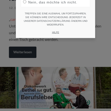
Nein, das möchte ich nicht.
12. DEZEMBER 2014
/
KEINE KOMMENTARE
TREFFEN SIE EINE AUSWAHL UM FORTZUFAHREN.
SIE KÖNNEN IHRE ENTSCHEIDUNG JEDERZEIT IN
„
care4future
“ ist ein Projekt, im Rahmen dessen
UNSERER DATENSCHUTZERKLÄRUNG ÄNDERN UND
WIDERRUFEN.
Unternehmen der Gesundheitsbranche, Pflegeschulen
und allgemeinbildende Schulen aus einer Region an
HILFE
einen Tisch gebracht werden.
Weiterlesen