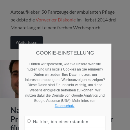
Autoaufkleber: 50 Fahrzeuge der ambulanten Pflege
beklebte die
Vorwerker Diakonie
im Herbst 2014 drei
Monate lang mit einem frechen Werbespruch.
Weiterlesen
COOKIE-EINSTELLUNG
Dürfen wir speichern, wie Sie unsere Website
nutzen und uns mittels Cookies an Sie erinnern?
Dürfen wir zudem Ihre Daten nutzen, um
interesserenbezogene Werbeanzeigen zu zeigen?
Diese Daten sind für uns sehr wichtig, um diese
Website erfolgreich betreiben zu können. Wir
nutzen dafür die Dienste von Google Analytics und
Google Adsense (USA). Mehr Infos zum
Datenschutz
.
Nachwuchsgewinnung: Das
Projekt „care4future – Schüler
Na klar, bin einverstanden.
für die Pflege begeistern“