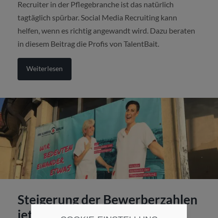
Recruiter in der Pflegebranche ist das natürlich
tagtäglich spürbar. Social Media Recruiting kann
helfen, wenn es richtig angewandt wird. Dazu beraten
in diesem Beitrag die Profis von TalentBait.
Weiterlesen
Steigerung der Bewerberzahlen
jetzt sogar um 116 Prozent –