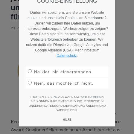
COOKIE-EINSTELLUNG
und ein HR Excellence Award
Dürfen wir speichern, wie Sie unsere Website
für die DRK Kliniken Berlin
nutzen und uns mittels Cookies an Sie erinnern?
Dürfen wir zudem Ihre Daten nutzen, um
21. NOVEMBER 2020
/
KEINE KOMMENTARE
interesserenbezogene Werbeanzeigen zu zeigen?
Diese Daten sind für uns sehr wichtig, um diese
Website erfolgreich betreiben zu können. Wir
nutzen dafür die Dienste von Google Analytics und
Google Adsense (USA). Mehr Infos zum
Datenschutz
.
Na klar, bin einverstanden.
Nein, das möchte ich nicht.
TREFFEN SIE EINE AUSWAHL UM FORTZUFAHREN.
SIE KÖNNEN IHRE ENTSCHEIDUNG JEDERZEIT IN
UNSERER DATENSCHUTZERKLÄRUNG ÄNDERN UND
WIDERRUFEN.
Welche
HILFE
Recruitingstrategie steckt hinter einem HR Excellence
Award Gewinner? Hier mein neuer Arbeitsbericht aus