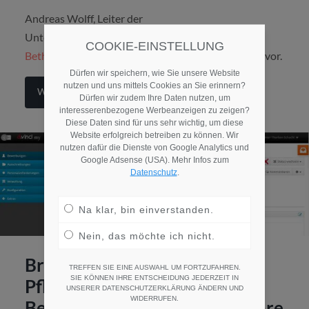
Andreas Wolff, Leiter der
Unternehmenskommunikation der
Agaplesion
COOKIE-EINSTELLUNG
Bethanien Diakonie
, stellt die Software Softgarden vor.
Dürfen wir speichern, wie Sie unsere Website
nutzen und uns mittels Cookies an Sie erinnern?
Weiterlesen
Dürfen wir zudem Ihre Daten nutzen, um
interesserenbezogene Werbeanzeigen zu zeigen?
Diese Daten sind für uns sehr wichtig, um diese
Website erfolgreich betreiben zu können. Wir
nutzen dafür die Dienste von Google Analytics und
Google Adsense (USA). Mehr Infos zum
Datenschutz
.
Na klar, bin einverstanden.
Nein, das möchte ich nicht.
Brauchen Sozial- und
TREFFEN SIE EINE AUSWAHL UM FORTZUFAHREN.
SIE KÖNNEN IHRE ENTSCHEIDUNG JEDERZEIT IN
Pflegeeinrichtungen eine
UNSERER DATENSCHUTZERKLÄRUNG ÄNDERN UND
WIDERRUFEN.
Bewerbermanagementsoftware