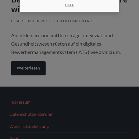
HILFE
wie d.vinci?
8. SEPTEMBER 2017
/
EIN KOMMENTAR
Auch kleinere und mittlere Träger im Sozial- und
Gesundheitswesen rüsten auf ein digitales
Bewerbermanagementsystem ( ATS ) wie d.vinci um.
Weiterlesen
Impressum
Datenschutzerklärung
Widerrufsbelehrung
AGB