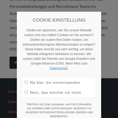
Personalabteilungen und Recruitment Teams im
Sozial- und Gesundheitswesen einen ersten Überblick
COOKIE-EINSTELLUNG
über die Kosten zeitgemäßer Recruiting Maßnahmen
verschaffen. Denn auch wenn ein Facebookprofil gratis
Dürfen wir speichern, wie Sie unsere Website
ist und auf teure Print-Stellenanzeigen gut und gerne
nutzen und uns mittels Cookies an Sie erinnern?
Dürfen wir zudem Ihre Daten nutzen, um
verzichtet werden kann: umsonst gibt es neue
interesserenbezogene Werbeanzeigen zu zeigen?
Mitarbeitende nicht!
Diese Daten sind für uns sehr wichtig, um diese
Website erfolgreich betreiben zu können. Wir
nutzen dafür die Dienste von Google Analytics und
Weiterlesen
Google Adsense (USA). Mehr Infos zum
Datenschutz
.
Na klar, bin einverstanden.
Impressum
Nein, das möchte ich nicht.
Datenschutzerklärung
TREFFEN SIE EINE AUSWAHL UM FORTZUFAHREN.
SIE KÖNNEN IHRE ENTSCHEIDUNG JEDERZEIT IN
Widerrufsbelehrung
UNSERER DATENSCHUTZERKLÄRUNG ÄNDERN UND
WIDERRUFEN.