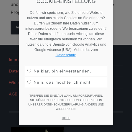
COOKIE-EINSTELLUNG
und den Nachwuchs zu binden. Die Lösung: Trainee
Programme.
Dürfen wir speichern, wie Sie unsere Website
nutzen und uns mittels Cookies an Sie erinnern?
Dürfen wir zudem Ihre Daten nutzen, um
Weiterlesen
interesserenbezogene Werbeanzeigen zu zeigen?
Diese Daten sind für uns sehr wichtig, um diese
Website erfolgreich betreiben zu können. Wir
nutzen dafür die Dienste von Google Analytics und
Google Adsense (USA). Mehr Infos zum
Datenschutz
.
Impressum
Na klar, bin einverstanden.
Datenschutzerklärung
Nein, das möchte ich nicht.
Widerrufsbelehrung
AGB
TREFFEN SIE EINE AUSWAHL UM FORTZUFAHREN.
SIE KÖNNEN IHRE ENTSCHEIDUNG JEDERZEIT IN
UNSERER DATENSCHUTZERKLÄRUNG ÄNDERN UND
WIDERRUFEN.
HILFE