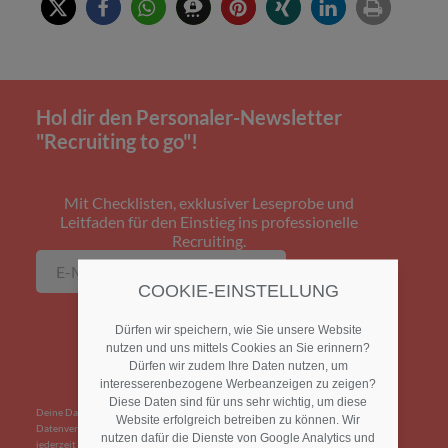
Hol dir den Personaler-Newsletter
"Recruiting to go"!
Mit Checklisten, exklusiver Leseprobe und
Leitfaden für den Einstieg ins professionelle
Recruiting.
COOKIE-EINSTELLUNG
Dürfen wir speichern, wie Sie unsere Website
nutzen und uns mittels Cookies an Sie erinnern?
Dürfen wir zudem Ihre Daten nutzen, um
interesserenbezogene Werbeanzeigen zu zeigen?
Diese Daten sind für uns sehr wichtig, um diese
Deine Daten werden nur für die Bereitstellung des Newsletters genutzt. Die
Website erfolgreich betreiben zu können. Wir
Datenverarbeitung erfolgt bei Mailchimp, USA. Du kannst Deine Einwilligungen
nutzen dafür die Dienste von Google Analytics und
jederzeit per Abmeldelink widerrufen.
Datenschutz / Newsletter