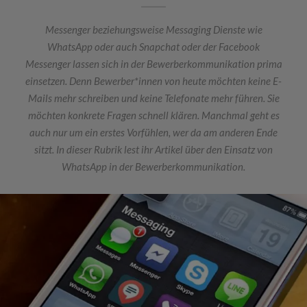
Messenger beziehungsweise Messaging Dienste wie
WhatsApp oder auch Snapchat oder der Facebook
Messenger lassen sich in der Bewerberkommunikation prima
einsetzen. Denn Bewerber*innen von heute möchten keine E-
Mails mehr schreiben und keine Telefonate mehr führen. Sie
möchten konkrete Fragen schnell klären. Manchmal geht es
auch nur um ein erstes Vorfühlen, wer da am anderen Ende
sitzt. In dieser Rubrik lest ihr Artikel über den Einsatz von
WhatsApp in der Bewerberkommunikation.