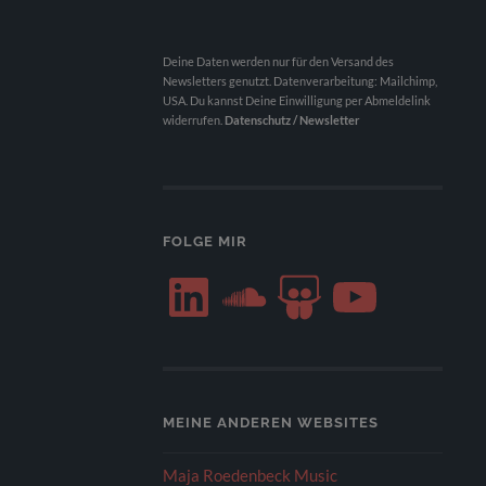
Deine Daten werden nur für den Versand des
Newsletters genutzt. Datenverarbeitung: Mailchimp,
USA. Du kannst Deine Einwilligung per Abmeldelink
widerrufen.
Datenschutz / Newsletter
FOLGE MIR
LinkedIn
SoundCloud
SlideShare
YouTube
MEINE ANDEREN WEBSITES
Maja Roedenbeck Music