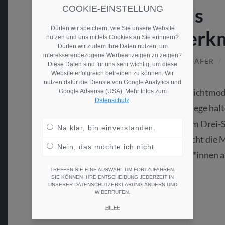
Schichtmodelle als
COOKIE-EINSTELLUNG
Dürfen wir speichern, wie Sie unsere Website
Alleinstellungsmerk
nutzen und uns mittels Cookies an Sie erinnern?
Dürfen wir zudem Ihre Daten nutzen, um
interesserenbezogene Werbeanzeigen zu zeigen?
13. JULI 2015
/
MAJA ROEDENBECK SCHÄFER
/
Diese Daten sind für uns sehr wichtig, um diese
Website erfolgreich betreiben zu können. Wir
nutzen dafür die Dienste von Google Analytics und
Neue Arbeitszeitmodelle oder neue Schichtmode
Google Adsense (USA). Mehr Infos zum
Datenschutz
.
im Personalmarketing. Gerade in der Pflege hal
Gesundheitseinrichtungen noch starr am Drei-S
Na klar, bin einverstanden.
anderen Modell hat man darum sehr leicht die M
Nein, das möchte ich nicht.
Arbeitgebern abzuheben und Bewerber*innen a
TREFFEN SIE EINE AUSWAHL UM FORTZUFAHREN.
SIE KÖNNEN IHRE ENTSCHEIDUNG JEDERZEIT IN
Weiterlesen
UNSERER DATENSCHUTZERKLÄRUNG ÄNDERN UND
WIDERRUFEN.
HILFE