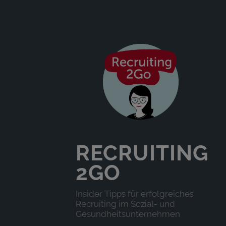
RECRUITING
2GO
Insider Tipps für erfolgreiches
Recruiting im Sozial- und
Gesundheitsunternehmen