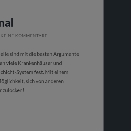
mal
KEINE KOMMENTARE
lle sind mit die besten Argumente
ten viele Krankenhäuser und
chicht-System fest. Mit einem
öglichkeit, sich von anderen
nzulocken!