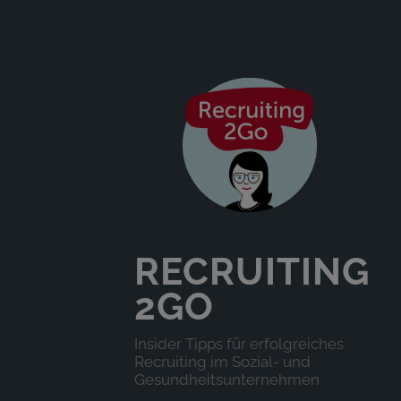
RECRUITING
2GO
Insider Tipps für erfolgreiches
Recruiting im Sozial- und
Gesundheitsunternehmen