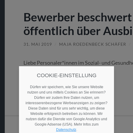
Bewerber beschwert s
öffentlich über Ausb
31. MAI 2019
/
MAJA ROEDENBECK SCHÄFER
/
Liebe Personaler*innen im Sozial- und Gesundh
nicht gut arbeiten.
COOKIE-EINSTELLUNG
Dürfen wir speichern, wie Sie unsere Website
Weiterlesen
nutzen und uns mittels Cookies an Sie erinnern?
Dürfen wir zudem Ihre Daten nutzen, um
interesserenbezogene Werbeanzeigen zu zeigen?
Diese Daten sind für uns sehr wichtig, um diese
Website erfolgreich betreiben zu können. Wir
nutzen dafür die Dienste von Google Analytics und
Google Adsense (USA). Mehr Infos zum
Datenschutz
.