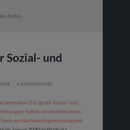
SBILDUNG
r Sozial- und
ÄFER
/
6 KOMMENTARE
h
Generation Z to go für Sozial- und
ichtungen: Sofort einsetzbare Ideen,
 Tools zur Nachwuchsgewinnung und
st im Januar 2020 im Walhalla