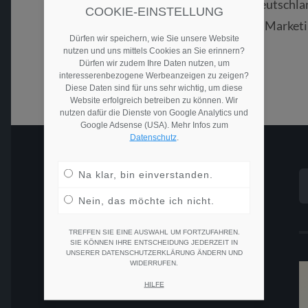
YouTuber), führe ich für die Diakonie Deutschl
COOKIE-EINSTELLUNG
angelegte Blogger Kampagne bzw. Blog Market
Dürfen wir speichern, wie Sie unsere Website
nutzen und uns mittels Cookies an Sie erinnern?
Dürfen wir zudem Ihre Daten nutzen, um
Weiterlesen
interesserenbezogene Werbeanzeigen zu zeigen?
Diese Daten sind für uns sehr wichtig, um diese
Website erfolgreich betreiben zu können. Wir
nutzen dafür die Dienste von Google Analytics und
Google Adsense (USA). Mehr Infos zum
Datenschutz
.
S
Na klar, bin einverstanden.
Impressum
N
Nein, das möchte ich nicht.
Datenschutzerklärung
TREFFEN SIE EINE AUSWAHL UM FORTZUFAHREN.
Widerrufsbelehrung
SIE KÖNNEN IHRE ENTSCHEIDUNG JEDERZEIT IN
UNSERER DATENSCHUTZERKLÄRUNG ÄNDERN UND
WIDERRUFEN.
AGB
HILFE