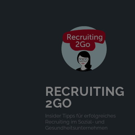
RECRUITING
2GO
Insider Tipps für erfolgreiches
Recruiting im Sozial- und
Gesundheitsunternehmen