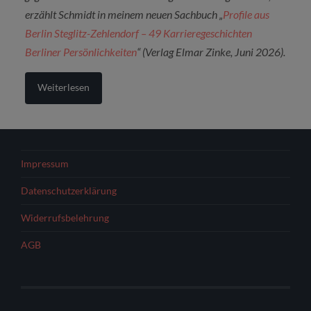
erzählt Schmidt in meinem neuen Sachbuch „
Profile aus
Berlin Steglitz-Zehlendorf – 49 Karrieregeschichten
Berliner Persönlichkeiten
“ (Verlag Elmar Zinke, Juni 2026).
Weiterlesen
Impressum
Datenschutzerklärung
Widerrufsbelehrung
AGB