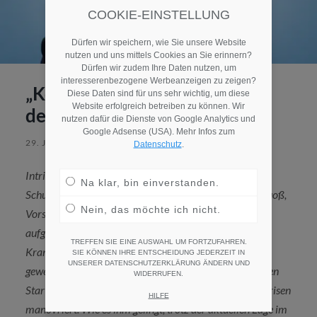
COOKIE-EINSTELLUNG
Dürfen wir speichern, wie Sie unsere Website
nutzen und uns mittels Cookies an Sie erinnern?
Dürfen wir zudem Ihre Daten nutzen, um
interesserenbezogene Werbeanzeigen zu zeigen?
„Kooperativ, sozial integrativ,
Diese Daten sind für uns sehr wichtig, um diese
Website erfolgreich betreiben zu können. Wir
demokratisch“: Bernd Quoß
nutzen dafür die Dienste von Google Analytics und
Google Adsense (USA). Mehr Infos zum
29. JUNI 2026
/
KEINE KOMMENTARE
Datenschutz
.
Intrinsische Motivation und immer Plan B und C in der
Na klar, bin einverstanden.
Schublade – das ist das Erfolgsgeheimnis von Bernd Quoß,
Nein, das möchte ich nicht.
Vorstand im
Krankenhaus Waldfriede
. Geboren und
aufgewachsen in Nürnberg ist er aus dem
TREFFEN SIE EINE AUSWAHL UM FORTZUFAHREN.
Krankenversicherungswesen ins Klinikmanagement
SIE KÖNNEN IHRE ENTSCHEIDUNG JEDERZEIT IN
UNSERER DATENSCHUTZERKLÄRUNG ÄNDERN UND
gewechselt, hat seither einige Leuchtturmprojekte an den
WIDERRUFEN.
Start gebracht und das Unternehmen durch mehrere Krisen
HILFE
manövriert. Wie es ihm gelingt, trotz der aktuellen Lage im