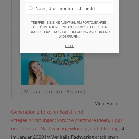
Nein, das möchte ich nicht.
TREFFEN SIE EINE AUSWAHL UM FORTZUFAHREN.
SIE KÖNNEN IHRE ENTSCHEIDUNG JEDERZEIT IN
UNSERER DATENSCHUTZERKLÄRUNG ÄNDERN UND
WIDERRUFEN.
HILFE
Mein Buch
Generation Z to go für Sozial- und
Pflegeeinrichtungen: Sofort einsetzbare Ideen, Tipps
und Tools zur Nachwuchsgewinnung und -bindung
ist
im Januar 2020 im Walhalla Fachverlag erschienen.