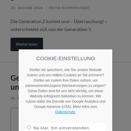
20. JANUAR 2020
/
KEINE KOMMENTARE
Die Generation Z kommt und – Überraschung! –
unterscheidet sich von der Generation Y.
Weiterlesen
COOKIE-EINSTELLUNG
Dürfen wir speichern, wie Sie unsere Website
nutzen und uns mittels Cookies an Sie erinnern?
Generation Z to go für Sozial-
Dürfen wir zudem Ihre Daten nutzen, um
und Pflegeeinrichtungen
interesserenbezogene Werbeanzeigen zu zeigen?
Diese Daten sind für uns sehr wichtig, um diese
Website erfolgreich betreiben zu können. Wir
30. SEPTEMBER 2019
/
6 KOMMENTARE
nutzen dafür die Dienste von Google Analytics und
Google Adsense (USA). Mehr Infos zum
Datenschutz
.
Na klar, bin einverstanden.