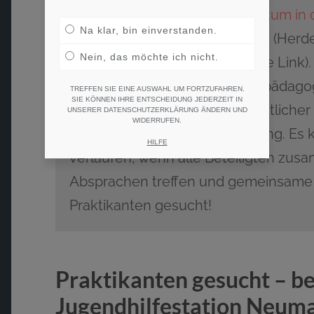
Praktikum in 
Na klar, bin einverstanden.
Brandt
(Herde
Nein, das möchte ich nicht.
Affiliate Lin
sozialpädagog
TREFFEN SIE EINE AUSWAHL UM FORTZUFAHREN.
SIE KÖNNEN IHRE ENTSCHEIDUNG JEDERZEIT IN
wesentlicher
UNSERER DATENSCHUTZERKLÄRUNG ÄNDERN UND
WIDERRUFEN.
sozialpädagogischen Ausbildung. Es k
HILFE
verlaufen, wenn alle Beteiligten zus
Absprachen treffen und gemeinsame Zi
Praktikanten gesucht!
Praktikanten gesucht – be
Jugendhilfestation Neuma