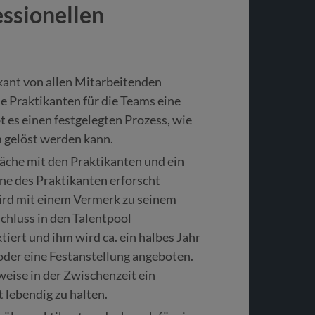
essionellen
kant von allen Mitarbeitenden
e Praktikanten für die Teams eine
t es einen festgelegten Prozess, wie
 gelöst werden kann.
äche mit den Praktikanten und ein
äne des Praktikanten erforscht
ird mit einem Vermerk zu seinem
chluss in den Talentpool
ert und ihm wird ca. ein halbes Jahr
oder eine Festanstellung angeboten.
eise in der Zwischenzeit ein
lebendig zu halten.