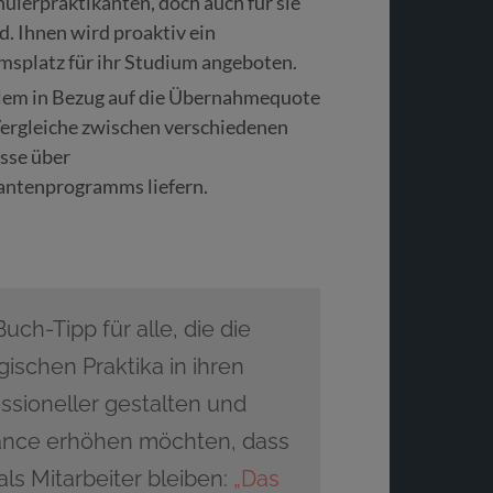
ülerpraktikanten, doch auch für sie
. Ihnen wird proaktiv ein
msplatz für ihr Studium angeboten.
lem in Bezug auf die Übernahmequote
Vergleiche zwischen verschiedenen
sse über
antenprogramms liefern.
h-Tipp für alle, die die
ischen Praktika in ihren
ssioneller gestalten und
ance erhöhen möchten, dass
als Mitarbeiter bleiben:
„Das