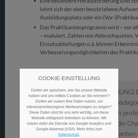
Eine besondere Herausforderung sind Sch
lohnt sich der oben beschriebene Aufwand
Ausbildungsplatz oder ein (Vor-)Praktiku
Das Praktikantenprogramm wird – vor al
– evaluiert. Zahlen wie Abbruchquoten, 
Einsatzabteilungen o.ä. können Erkenntni
Verbesserungsmöglichkeiten des Praktik
COOKIE-EINSTELLUNG
Dürfen wir speichern, wie Sie unsere Website
[WERBUNG] Buc
nutzen und uns mittels Cookies an Sie erinnern?
sozialpädagog
Dürfen wir zudem Ihre Daten nutzen, um
interesserenbezogene Werbeanzeigen zu zeigen?
Trägern profe
Diese Daten sind für uns sehr wichtig, um diese
Website erfolgreich betreiben zu können. Wir
damit die Ch
nutzen dafür die Dienste von Google Analytics und
Google Adsense (USA). Mehr Infos zum
Praktikanten 
Datenschutz
.