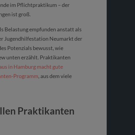
nde im Pflichtpraktikum – der
ngen ist groß.
als Belastung empfunden anstatt als
er Jugendhilfestation Neumarkt der
es Potenzials bewusst, wie
ew unten erzählt. Praktikanten
us in Hamburg macht gute
ikanten-Programm
, aus dem viele
llen Praktikanten