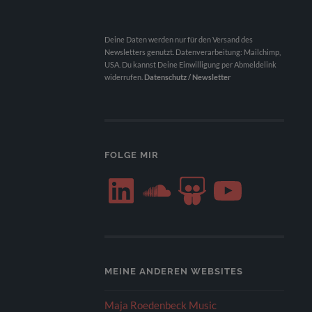
Deine Daten werden nur für den Versand des
Newsletters genutzt. Datenverarbeitung: Mailchimp,
USA. Du kannst Deine Einwilligung per Abmeldelink
widerrufen.
Datenschutz / Newsletter
FOLGE MIR
LinkedIn
SoundCloud
SlideShare
YouTube
MEINE ANDEREN WEBSITES
Maja Roedenbeck Music