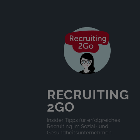
RECRUITING
2GO
Insider Tipps für erfolgreiches
Recruiting im Sozial- und
Gesundheitsunternehmen