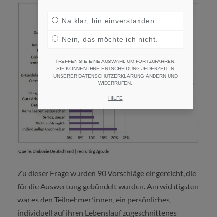
Na klar, bin einverstanden.
Nein, das möchte ich nicht.
TREFFEN SIE EINE AUSWAHL UM FORTZUFAHREN.
SIE KÖNNEN IHRE ENTSCHEIDUNG JEDERZEIT IN
UNSERER DATENSCHUTZERKLÄRUNG ÄNDERN UND
WIDERRUFEN.
HILFE
Zu dieser Frage wurden 90 Vorschläge eingereicht, die
für die Auswertung gebündelt wurden. Am wichtigsten
war es den Teilnehmer*innen, ein persönliches,
individuell auf ihren Lebenslauf zugeschnittenes