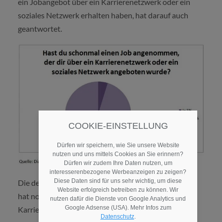
ein Jobangebot über ein Karrierenetzwerk oder ein
soziales Netzwerk erhalten haben, hat darauf auch
geantwortet.
COOKIE-EINSTELLUNG
Dürfen wir speichern, wie Sie unsere Website
nutzen und uns mittels Cookies an Sie erinnern?
Dürfen wir zudem Ihre Daten nutzen, um
interesserenbezogene Werbeanzeigen zu zeigen?
Diese Daten sind für uns sehr wichtig, um diese
Die deutliche Mehrheit der Teilnehmer*innen (95%)
Website erfolgreich betreiben zu können. Wir
hat noch kein Jobangebot, das über ein
nutzen dafür die Dienste von Google Analytics und
Google Adsense (USA). Mehr Infos zum
Karrierenetzwerk kam, angenommen.
Datenschutz
.