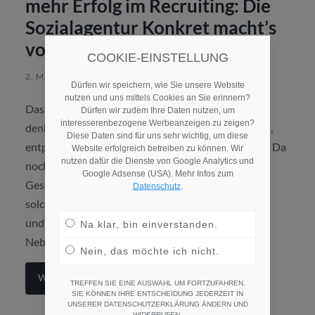
mehr Erfolg im Recruiting: Die
Sozialagentur Konkret macht’s
vor
COOKIE-EINSTELLUNG
2. MÄRZ 2022
/
KEINE KOMMENTARE
Dürfen wir speichern, wie Sie unsere Website
nutzen und uns mittels Cookies an Sie erinnern?
Das Thema Recruiting nicht nur als Kampagne zu
Dürfen wir zudem Ihre Daten nutzen, um
interesserenbezogene Werbeanzeigen zu zeigen?
denken, sondern umfassend strategisch anzugehen,
Diese Daten sind für uns sehr wichtig, um diese
entpuppt sich immer mehr als Schlüssel zum Erfolg. Da
Website erfolgreich betreiben zu können. Wir
nutzen dafür die Dienste von Google Analytics und
noch nicht viele Unternehmen im Sozial- und
Google Adsense (USA). Mehr Infos zum
Gesundheitswesen so groß denken, verschafft eine
Datenschutz
.
solche Digitalstrategie einen Wettbewerbsvorteil –
und bringt auch gern mal einen schicken Award als
Na klar, bin einverstanden.
Nebeneffekt [
Gesponserter Artikel
].
Nein, das möchte ich nicht.
Weiterlesen
TREFFEN SIE EINE AUSWAHL UM FORTZUFAHREN.
SIE KÖNNEN IHRE ENTSCHEIDUNG JEDERZEIT IN
UNSERER DATENSCHUTZERKLÄRUNG ÄNDERN UND
WIDERRUFEN.