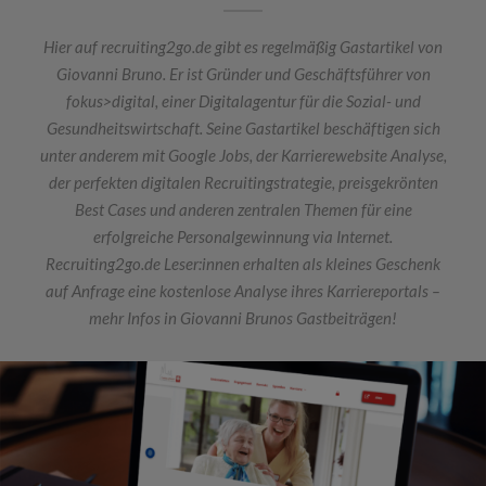
Hier auf recruiting2go.de gibt es regelmäßig Gastartikel von
Giovanni Bruno. Er ist Gründer und Geschäftsführer von
fokus>digital, einer Digitalagentur für die Sozial- und
Gesundheitswirtschaft. Seine Gastartikel beschäftigen sich
unter anderem mit Google Jobs, der Karrierewebsite Analyse,
der perfekten digitalen Recruitingstrategie, preisgekrönten
Best Cases und anderen zentralen Themen für eine
erfolgreiche Personalgewinnung via Internet.
Recruiting2go.de Leser:innen erhalten als kleines Geschenk
auf Anfrage eine kostenlose Analyse ihres Karriereportals –
mehr Infos in Giovanni Brunos Gastbeiträgen!