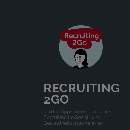
RECRUITING
2GO
Insider Tipps für erfolgreiches
Recruiting im Sozial- und
Gesundheitsunternehmen