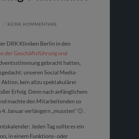
/
KEINE KOMMENTARE
er DRK Kliniken Berlin in den
n der Geschäftsführung und
dventsstimmung gebracht hatten,
usgedacht: unseren Social Media-
 Aktion, kein allzu spektakulärer
großer Erfolg. Denn nach anfänglichem
 und machte den Mitarbeitenden so
 4. Januar verlängern „mussten“ 🙂 .
tskalender: Jeden Tag sollte es ein
ion, in einem Funktions- oder