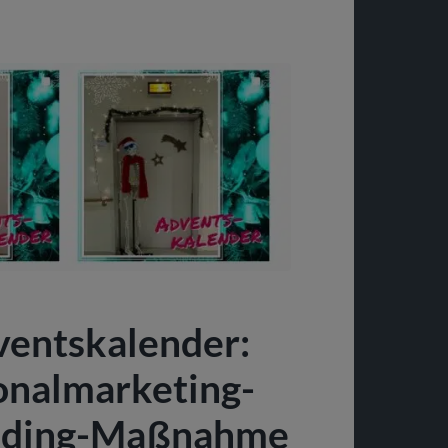
ventskalender:
onalmarketing-
ilding-Maßnahme