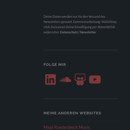
Deine Daten werden nur für den Versand des
Newsletters genutzt. Datenverarbeitung: Mailchimp,
USA. Du kannst Deine Einwilligung per Abmeldelink
widerrufen.
Datenschutz / Newsletter
FOLGE MIR
LinkedIn
SoundCloud
SlideShare
YouTube
MEINE ANDEREN WEBSITES
Maja Roedenbeck Music