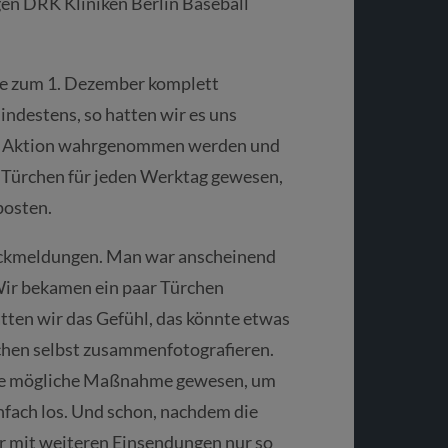
en DRK Kliniken Berlin Baseball
ne zum 1. Dezember komplett
indestens, so hatten wir es uns
dige Aktion wahrgenommen werden und
n Türchen für jeden Werktag gewesen,
posten.
ückmeldungen. Man war anscheinend
Wir bekamen ein paar Türchen
tten wir das Gefühl, das könnte etwas
rchen selbst zusammenfotografieren.
eine mögliche Maßnahme gewesen, um
nfach los. Und schon, nachdem die
r mit weiteren Einsendungen nur so