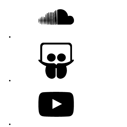
SlideShare
YouTube