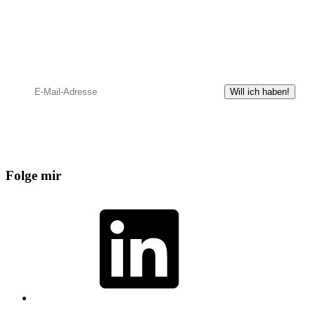
Hol dir den Personaler-Newsletter "Recruiting2go"!
Mit Checklisten, exklusiver Leseprobe und Leitfaden für das
professionelle Recruiting.
Deine Daten werden nur für den Versand des Newsletters genutzt. Datenverarbeitung:
Mailchimp, USA. Du kannst Deine Einwilligung per Abmeldelink widerrufen.
Datenschutz /
Newsletter
Folge mir
LinkedIn
SoundCloud