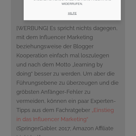
WIDERRUFEN.
.
HILFE
[WERBUNG] Es spricht nichts dagegen,
mit dem Influencer Marketing
beziehungsweise der Blogger
Kooperation einfach mal loszulegen
und nach dem Motto „learning by
doing“ besser zu werden. Um aber die
Führungsebene zu überzeugen und die
gröbsten Anfänger-Fehler zu
vermeiden, können ein paar Experten-
Tipps aus dem Fachratgeber
„Einstieg
in das Influencer Marketing“
(SpringerGabler, 2017; Amazon Affiliate