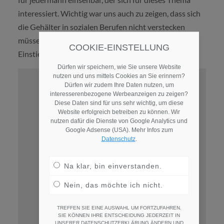
interessiert. Wichtig war uns auch zu zeigen, dass sich
die Gehälter in sozialen Berufen nicht verstecken
müssen. Zum Beispiel im Vergleich zu
COOKIE-EINSTELLUNG
Einstiegsgehältern in kaufmännischen Berufen.
Dürfen wir speichern, wie Sie unsere Website
nutzen und uns mittels Cookies an Sie erinnern?
Dürfen wir zudem Ihre Daten nutzen, um
interesserenbezogene Werbeanzeigen zu zeigen?
Diese Daten sind für uns sehr wichtig, um diese
Website erfolgreich betreiben zu können. Wir
nutzen dafür die Dienste von Google Analytics und
Google Adsense (USA). Mehr Infos zum
Datenschutz
.
Na klar, bin einverstanden.
Nein, das möchte ich nicht.
TREFFEN SIE EINE AUSWAHL UM FORTZUFAHREN.
SIE KÖNNEN IHRE ENTSCHEIDUNG JEDERZEIT IN
UNSERER DATENSCHUTZERKLÄRUNG ÄNDERN UND