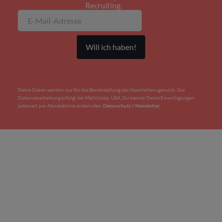
Recruiting.
Deine Daten werden nur für die Bereitstellung des Newsletters genutzt. Die
Datenverarbeitung erfolgt bei Mailchimp, USA. Du kannst Deine Einwilligungen
jederzeit per Abmeldelink widerrufen.
Datenschutz / Newsletter