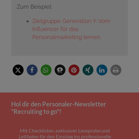
Zum Beispiel:
Zielgruppe Generation Y: Vom
Influencer für das
Personalmarketing lernen
Hol dir den Personaler-Newsletter
"Recruiting to go"!
Mit Checklisten, exklusiver Leseprobe und
Leitfaden für den Einstieg ins professionelle