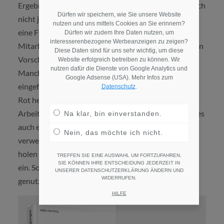
Ergebnisse gemeinsam anzusehen. Man muss natürlich
Dürfen wir speichern, wie Sie unsere Website
nicht jeden Verbesserungsvorschlag umsetzen oder
nutzen und uns mittels Cookies an Sie erinnern?
eine Führungskraft gleich entlassen, nur weil sich ein
Dürfen wir zudem Ihre Daten nutzen, um
interesserenbezogene Werbeanzeigen zu zeigen?
Mitarbeiter unzufrieden äußert. Aber wenn man einen
Diese Daten sind für uns sehr wichtig, um diese
Vorschlag nicht umsetzt, muss man erklären, warum.
Website erfolgreich betreiben zu können. Wir
nutzen dafür die Dienste von Google Analytics und
Manche Unternehmen haben ein Ampelsystem
Google Adsense (USA). Mehr Infos zum
eingeführt und versehen die Vorschläge mit Farben.
Datenschutz
.
Rot heißt: Machen wir nicht, Gelb bedeutet: Ist in
Arbeit, Grün heißt: Wurde umgesetzt. Übrigens gibt es
Na klar, bin einverstanden.
auch ein teambay-Siegel, das man in Stellenanzeigen
Nein, das möchte ich nicht.
verwenden kann, um dem Bewerber zu sagen: Wir
holen regelmäßig über teambay Mitarbeiterfeedback
TREFFEN SIE EINE AUSWAHL UM FORTZUFAHREN.
SIE KÖNNEN IHRE ENTSCHEIDUNG JEDERZEIT IN
ein. So kann teambay auch als Arbeitgebervorteil
UNSERER DATENSCHUTZERKLÄRUNG ÄNDERN UND
WIDERRUFEN.
genutzt werden.
HILFE