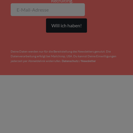
Recruiting.
Deine Daten werden nur für die Bereitstellung des Newsletters genutzt. Die
Datenverarbeitung erfolgt bei Mailchimp, USA. Du kannst Deine Einwilligungen
jederzeit per Abmeldelink widerrufen.
Datenschutz / Newsletter