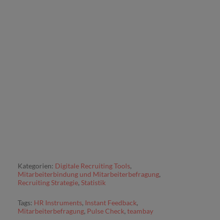
Kategorien:
Digitale Recruiting Tools
,
Mitarbeiterbindung und Mitarbeiterbefragung
,
Recruiting Strategie
,
Statistik
Tags:
HR Instruments
,
Instant Feedback
,
Mitarbeiterbefragung
,
Pulse Check
,
teambay