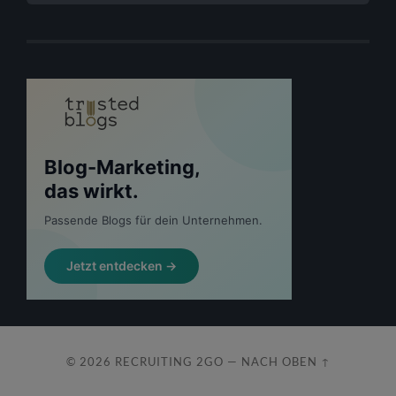
© 2026
RECRUITING 2GO
—
NACH OBEN ↑