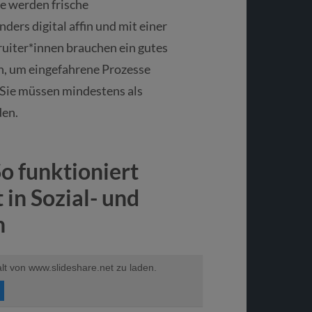
ne werden frische
ders digital affin und mit einer
ruiter*innen brauchen ein gutes
n, um eingefahrene Prozesse
 Sie müssen mindestens als
den.
So funktioniert
 in Sozial- und
n
lt von www.slideshare.net zu laden.