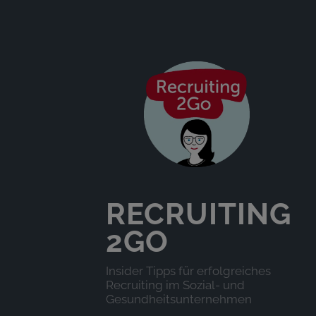
RECRUITING
2GO
Insider Tipps für erfolgreiches
Recruiting im Sozial- und
Gesundheitsunternehmen