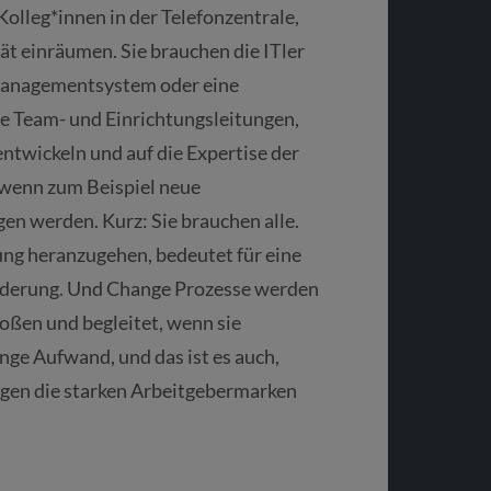
Kolleg*innen in der Telefonzentrale,
t einräumen. Sie brauchen die ITler
managementsystem oder eine
ie Team- und Einrichtungsleitungen,
twickeln und auf die Expertise der
 wenn zum Beispiel neue
en werden. Kurz: Sie brauchen alle.
ng heranzugehen, bedeutet für eine
änderung. Und Change Prozesse werden
oßen und begleitet, wenn sie
enge Aufwand, und das ist es auch,
gegen die starken Arbeitgebermarken