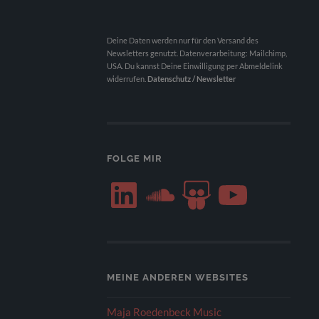
Deine Daten werden nur für den Versand des
Newsletters genutzt. Datenverarbeitung: Mailchimp,
USA. Du kannst Deine Einwilligung per Abmeldelink
widerrufen.
Datenschutz / Newsletter
FOLGE MIR
LinkedIn
SoundCloud
SlideShare
YouTube
MEINE ANDEREN WEBSITES
Maja Roedenbeck Music