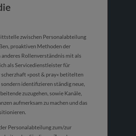
die
ittstelle zwischen Personalabteilung
mäßen, proaktiven Methoden der
 anderes Rollenverständnis mit als
ch als Servicedienstleister für
scherzhaft »post & pray« betitelten
sondern identifizieren ständig neue,
rbeitende zuzugehen, sowie Kanäle,
kanzen aufmerksam zu machen und das
itionieren.
der Personalabteilung zum/zur