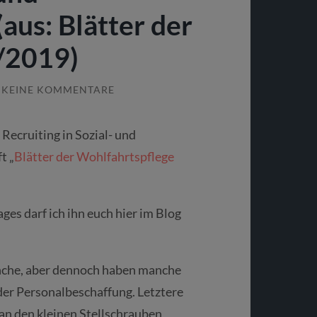
aus: Blätter der
/2019)
KEINE KOMMENTARE
Recruiting in Sozial- und
t „
Blätter der Wohlfahrtspflege
s darf ich ihn euch hier im Blog
anche, aber dennoch haben manche
er Personalbeschaffung. Letztere
an den kleinen Stellschrauben