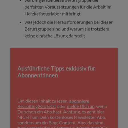
perfekten Voraussetzungen für die Arbeit im
Herzkatheterlabor mitbringt
was jedoch die Herausforderungen bei dieser
Berufsgruppe sind und warum sie trotzdem
keine einfache Lösung darstellt
Ausführliche Tipps exklusiv für
Abonnent:innen
Um diesen Inhalt zu lesen,
abonniere
Recruiting2Go jetzt
oder
melde Dich an
, wenn
Du schon ein Abo hast. Achtung, es geht hier
NICHT um Dein kostenloses Newsletter Abo,
sondern um ein Blog-Content-Abo, das sind
zwei verschiedene Features auf Recruiting2Go.