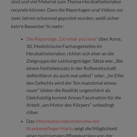
sind und viel Material zum Thema Herzkatheterlabor
recyceln können. Dass die Reportagen und Videos vor
zwei Jahren schonmal gepostet wurden, weiß sicher
kein*e Bewerber*in mehr:
Die Reportage „Do what you love“
über Anna,
30, Medizinische Fachangestellte im
Herzkatheterlabor, richtet sich eher an die
Zielgruppe der Leistungsträger. Sätze wie: „Bei
einem Notfalleinsatz in der Rufbereitschaft
defibrillierst du auch mal selbst“ oder: „Im Eifer
des Gefechts wird der Ton manchmal etwas
rauer“ bilden die Realität ungeschönt ab.
Gleichzeitig kommt Annas Faszination für die
Arbeit „am Motor des Körpers“ unbedingt
rüber.
Das
Mitarbeitervideointerview mit
Krankenpfleger Mario
zeigt die Möglichkeit
einer horizontalen Pflegekarriere von der