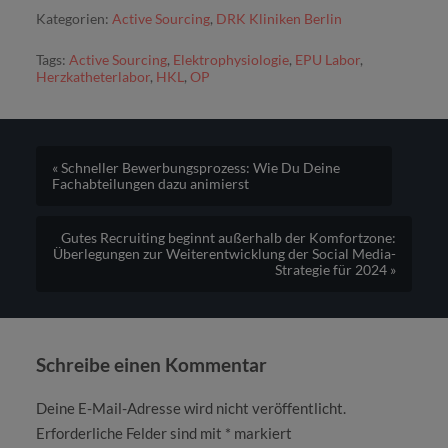
Kategorien:
Active Sourcing
,
DRK Kliniken Berlin
Tags:
Active Sourcing
,
Elektrophysiologie
,
EPU Labor
,
Herzkatheterlabor
,
HKL
,
OP
« Schneller Bewerbungsprozess: Wie Du Deine
Fachabteilungen dazu animierst
Gutes Recruiting beginnt außerhalb der Komfortzone:
Überlegungen zur Weiterentwicklung der Social Media-
Strategie für 2024 »
Schreibe einen Kommentar
Deine E-Mail-Adresse wird nicht veröffentlicht.
Erforderliche Felder sind mit
*
markiert