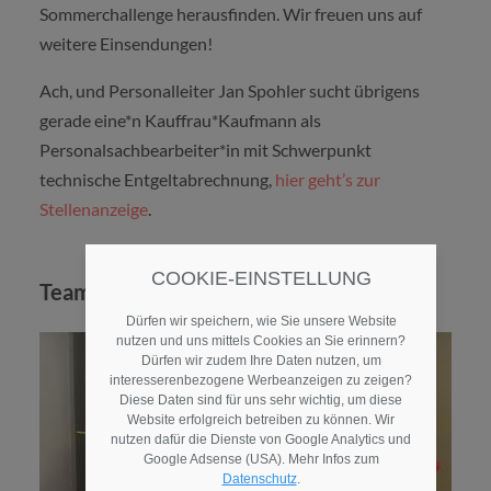
Sommerchallenge herausfinden. Wir freuen uns auf
weitere Einsendungen!
Ach, und Personalleiter Jan Spohler sucht übrigens
gerade eine*n Kauffrau*Kaufmann als
Personalsachbearbeiter*in mit Schwerpunkt
technische Entgeltabrechnung,
hier geht’s zur
Stellenanzeige
.
COOKIE-EINSTELLUNG
Team Pneumologische Ambulanz
Dürfen wir speichern, wie Sie unsere Website
nutzen und uns mittels Cookies an Sie erinnern?
Dürfen wir zudem Ihre Daten nutzen, um
interesserenbezogene Werbeanzeigen zu zeigen?
Diese Daten sind für uns sehr wichtig, um diese
Website erfolgreich betreiben zu können. Wir
nutzen dafür die Dienste von Google Analytics und
Google Adsense (USA). Mehr Infos zum
Datenschutz
.