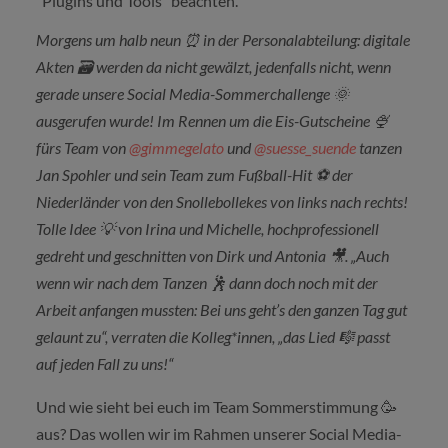
"Plugins und Tools" beachten.
Morgens um halb neun ⏰ in der Personalabteilung: digitale
Akten
🗃
️ werden da nicht gewälzt, jedenfalls nicht, wenn
gerade unsere Social Media-Sommerchallenge
🌞
ausgerufen wurde! Im Rennen um die Eis-Gutscheine
🍨
fürs Team von
@gimmegelato
und
@suesse_suende
tanzen
Jan Spohler und sein Team zum Fußball-Hit
⚽
️ der
Niederländer von den Snollebollekes von links nach rechts!
Tolle Idee
💡
von Irina und Michelle, hochprofessionell
gedreht und geschnitten von Dirk und Antonia
🎥
. „Auch
wenn wir nach dem Tanzen
🕺
dann doch noch mit der
Arbeit anfangen mussten: Bei uns geht’s den ganzen Tag gut
gelaunt zu“, verraten die Kolleg*innen, „das Lied
🎼
passt
auf jeden Fall zu uns!“
Und wie sieht bei euch im Team Sommerstimmung 🥳
aus? Das wollen wir im Rahmen unserer Social Media-