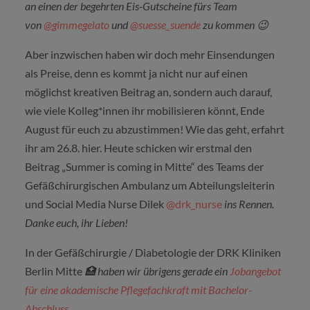
an einen der begehrten Eis-Gutscheine fürs Team
von
@gimmegelato
und
@suesse_suende
zu kommen
😉
Aber inzwischen haben wir doch mehr Einsendungen
als Preise, denn es kommt ja nicht nur auf einen
möglichst kreativen Beitrag an, sondern auch darauf,
wie viele Kolleg*innen ihr mobilisieren könnt, Ende
August für euch zu abzustimmen! Wie das geht, erfahrt
ihr am 26.8. hier. Heute schicken wir erstmal den
Beitrag „Summer is coming in Mitte“ des Teams der
Gefäßchirurgischen Ambulanz um Abteilungsleiterin
und Social Media Nurse Dilek
@drk_nurse
ins Rennen.
Danke euch, ihr Lieben!
In der Gefäßchirurgie / Diabetologie der DRK Kliniken
Berlin Mitte
🏥
haben wir übrigens gerade ein
Jobangebot
für eine akademische Pflegefachkraft mit Bachelor-
Abschluss
.