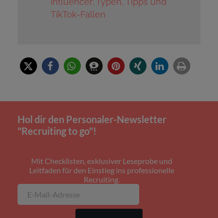
Influencer: Typen, Tipps und
TikTok-Fallen
Hol dir den Personaler-Newsletter
"Recruiting to go"!
Mit Checklisten, exklusiver Leseprobe und
Leitfaden für den Einstieg ins professionelle
Recruiting.