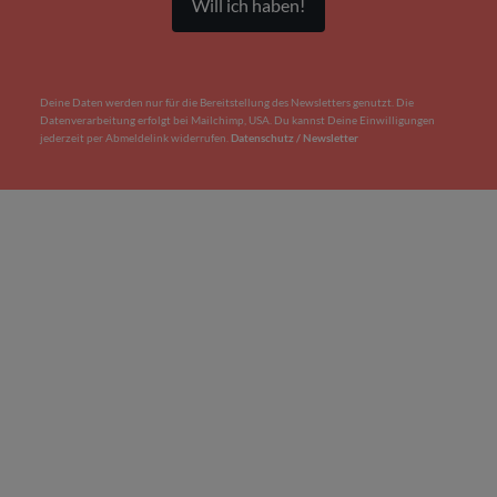
Deine Daten werden nur für die Bereitstellung des Newsletters genutzt. Die
Datenverarbeitung erfolgt bei Mailchimp, USA. Du kannst Deine Einwilligungen
jederzeit per Abmeldelink widerrufen.
Datenschutz / Newsletter