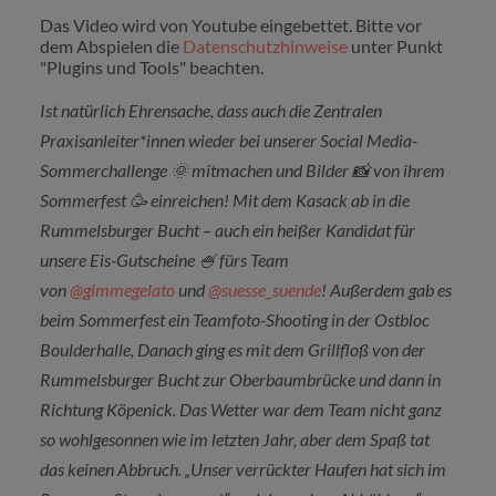
Das Video wird von Youtube eingebettet. Bitte vor
dem Abspielen die
Datenschutzhinweise
unter Punkt
"Plugins und Tools" beachten.
Ist natürlich Ehrensache, dass auch die Zentralen
Praxisanleiter*innen wieder bei unserer Social Media-
Sommerchallenge
🌞
mitmachen und Bilder
📸
von ihrem
Sommerfest 🥳 einreichen! Mit dem Kasack ab in die
Rummelsburger Bucht – auch ein heißer Kandidat für
unsere Eis-Gutscheine
🍧
fürs Team
von
@gimmegelato
und
@suesse_suende
! Außerdem gab es
beim Sommerfest ein Teamfoto-Shooting in der Ostbloc
Boulderhalle, Danach ging es mit dem Grillfloß von der
Rummelsburger Bucht zur Oberbaumbrücke und dann in
Richtung Köpenick. Das Wetter war dem Team nicht ganz
so wohlgesonnen wie im letzten Jahr, aber dem Spaß tat
das keinen Abbruch. „Unser verrückter Haufen hat sich im