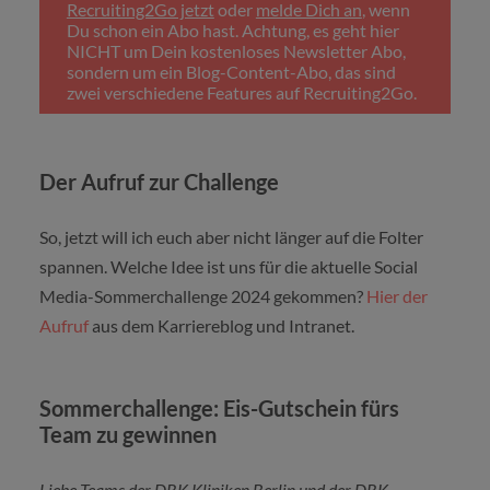
Recruiting2Go jetzt
oder
melde Dich an
, wenn
Du schon ein Abo hast. Achtung, es geht hier
NICHT um Dein kostenloses Newsletter Abo,
sondern um ein Blog-Content-Abo, das sind
zwei verschiedene Features auf Recruiting2Go.
Der Aufruf zur Challenge
So, jetzt will ich euch aber nicht länger auf die Folter
spannen. Welche Idee ist uns für die aktuelle Social
Media-Sommerchallenge 2024 gekommen?
Hier der
Aufruf
aus dem Karriereblog und Intranet.
Sommerchallenge: Eis-Gutschein fürs
Team zu gewinnen
Liebe Teams der DRK Kliniken Berlin und der DRK-