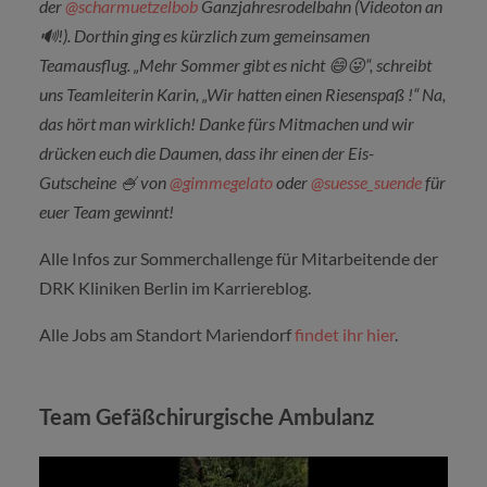
der
@scharmuetzelbob
Ganzjahresrodelbahn (Videoton an
🔊
!). Dorthin ging es kürzlich zum gemeinsamen
Teamausflug. „Mehr Sommer gibt es nicht
😄😜
“, schreibt
uns Teamleiterin Karin, „Wir hatten einen Riesenspaß !“ Na,
das hört man wirklich! Danke fürs Mitmachen und wir
drücken euch die Daumen, dass ihr einen der Eis-
Gutscheine
🍧
von
@gimmegelato
oder
@suesse_suende
für
euer Team gewinnt!
Alle Infos zur Sommerchallenge für Mitarbeitende der
DRK Kliniken Berlin im Karriereblog.
Alle Jobs am Standort Mariendorf
findet ihr hier
.
Team Gefäßchirurgische Ambulanz