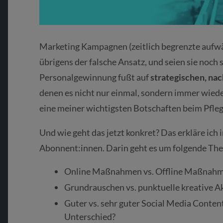
Marketing Kampagnen (zeitlich begrenzte aufwä
übrigens der falsche Ansatz, und seien sie noch s
Personalgewinnung fußt auf
strategischen, na
denen es nicht nur einmal, sondern immer wieder
eine meiner wichtigsten Botschaften beim Pfl
Und wie geht das jetzt konkret? Das erkläre ich 
Abonnent:innen. Darin geht es um folgende Th
Online Maßnahmen vs. Offline Maßnahmen
Grundrauschen vs. punktuelle kreative Ak
Guter vs. sehr guter Social Media Content:
Unterschied?