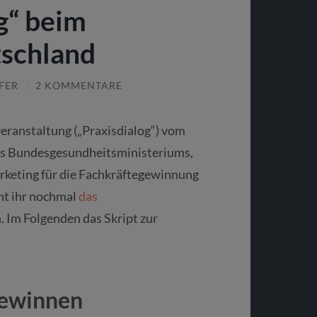
g“ beim
schland
FER
/
2 KOMMENTARE
eranstaltung („Praxisdialog“) vom
des Bundesgesundheitsministeriums,
rketing für die Fachkräftegewinnung
nnt ihr nochmal
das
 Im Folgenden das Skript zur
gewinnen