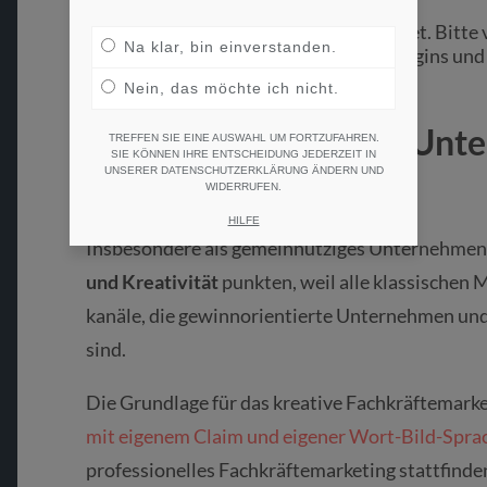
Das Video wird von Youtube eingebettet. Bitte 
Na klar, bin einverstanden.
Datenschutzhinweise
unter Punkt "Plugins und
Nein, das möchte ich nicht.
Von gemeinnützigen Unt
TREFFEN SIE EINE AUSWAHL UM FORTZUFAHREN.
SIE KÖNNEN IHRE ENTSCHEIDUNG JEDERZEIT IN
Arbeitgebermarken
UNSERER DATENSCHUTZERKLÄRUNG ÄNDERN UND
WIDERRUFEN.
HILFE
Insbesondere als gemeinnütziges Unternehmen
und Kreativität
punkten, weil alle klassischen
kanäle, die gewinnorientierte Unternehmen und 
sind.
Die Grundlage für das kreative Fachkräftemarke
mit eigenem Claim und eigener Wort-Bild-Spra
professionelles Fachkräftemarketing stattfinden