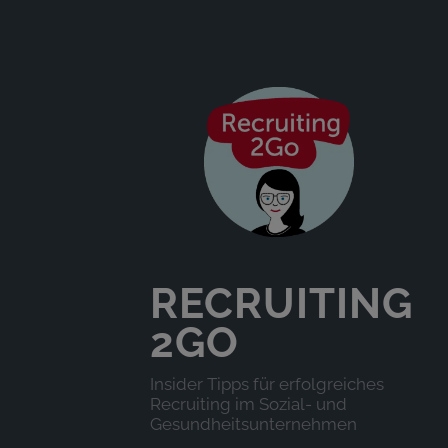
RECRUITING
2GO
Insider Tipps für erfolgreiches
Recruiting im Sozial- und
Gesundheitsunternehmen