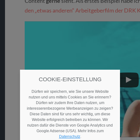
Content
gerne
sieht. Als erstes Beispiel habe 
den „etwas anderen“ Arbeitgeberfilm der DRK K
COOKIE-EINSTELLUNG
Dürfen wir speichern, wie Sie unsere Website
nutzen und uns mittels Cookies an Sie erinnern?
Dürfen wir zudem Ihre Daten nutzen, um
interesserenbezogene Werbeanzeigen zu zeigen?
Diese Daten sind für uns sehr wichtig, um diese
Website erfolgreich betreiben zu können. Wir
nutzen dafür die Dienste von Google Analytics und
Google Adsense (USA). Mehr Infos zum
Datenschutz
.