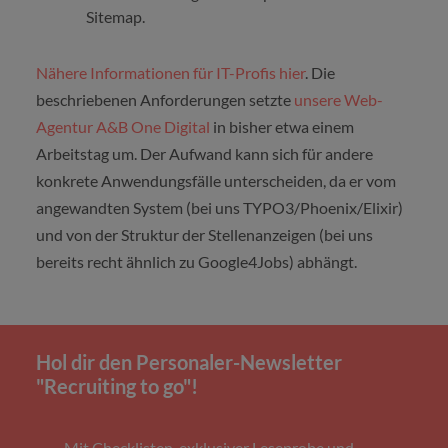
Sitemap.
Nähere Informationen für IT-Profis hier
. Die
beschriebenen Anforderungen setzte
unsere Web-
Agentur A&B One Digital
in bisher etwa einem
Arbeitstag um. Der Aufwand kann sich für andere
konkrete Anwendungsfälle unterscheiden, da er vom
angewandten System (bei uns TYPO3/Phoenix/Elixir)
und von der Struktur der Stellenanzeigen (bei uns
bereits recht ähnlich zu Google4Jobs) abhängt.
Hol dir den Personaler-Newsletter
"Recruiting to go"!
Mit Checklisten, exklusiver Leseprobe und