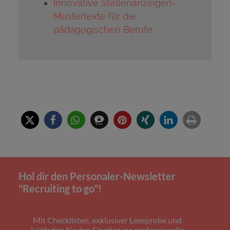
Innovative Stellenanzeigen-
Mustertexte für die
pädagogischen Berufe
Hol dir den Personaler-Newsletter
"Recruiting to go"!
Mit Checklisten, exklusiver Leseprobe und
Leitfaden für den Einstieg ins professionelle