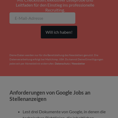
Leitfaden für den Einstieg ins professionelle
Recruiting.
Deine Daten werden nur für die Bereitstellung des Newsletters genutzt. Die
Datenverarbeitung erfolgt bei Mailchimp, USA. Du kannst Deine Einwilligungen
jederzeit per Abmeldelink widerrufen.
Datenschutz / Newsletter
Anforderungen von Google Jobs an
Stellenanzeigen
Lest drei Dokumente von Google, in denen die
technischen Richtlinien, die inhaltlichen