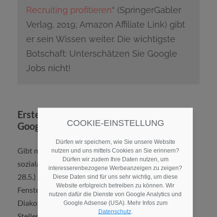
Recruiting profitieren
“ (SpringerGabler
Verlag, 2019; Amazon Affiliate Link) gibt
er sein Wissen weiter. Die wichtigste
Botschaft: Unterschätzen Sie Google
Jobs nicht!
Erste Erfahrungen der Diakonie mit
COOKIE-EINSTELLUNG
Google4Jobs
Dürfen wir speichern, wie Sie unsere Website
Gibt man eine beispielhafte Suchanfrage wie „job
nutzen und uns mittels Cookies an Sie erinnern?
Dürfen wir zudem Ihre Daten nutzen, um
sozialarbeiter bad hersfeld“ ein, erscheinen (Stand
interesserenbezogene Werbeanzeigen zu zeigen?
28.5.) gleich zwei unserer Anzeigen im Google4Jobs-
Diese Daten sind für uns sehr wichtig, um diese
Website erfolgreich betreiben zu können. Wir
Fenster – erkennbar an dem Zusatz „über Karriere
nutzen dafür die Dienste von Google Analytics und
Diakonie – Diakonie Deutschland“ unterhalb der
Google Adsense (USA). Mehr Infos zum
Datenschutz
.
Stellenanzeige. In einem heißer umkämpften