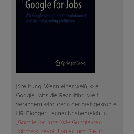
[Werbung] Wenn einer weiß, wie
Google Jobs die Recruiting-Welt
verändern wird, dann der preisgekrönte
HR-Blogger Henner Knabenreich. In
„
Google for Jobs: Wie Google den
Jobmarkt revolutioniert und Sie im