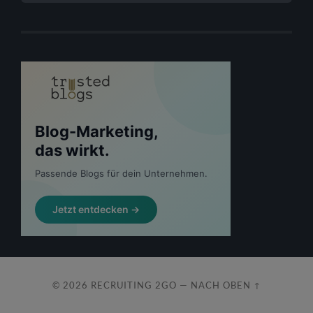
© 2026
RECRUITING 2GO
—
NACH OBEN ↑